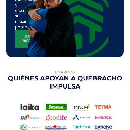
y
alcanzar
su
máximo
potencial.
SE
PARTE
EMPRESAS
QUIÉNES APOYAN A QUEBRACHO
IMPULSA