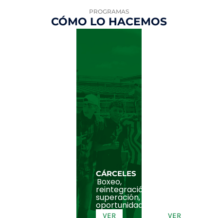
PROGRAMAS
CÓMO LO HACEMOS
CENTROS
CÁRCELES
IMPULSA
Boxeo,
Trabajo,
JUVENILES
reintegración,
formación,
Deporte,
superación,
futuro,
educación,
oportunidad.​
acompañamie
inclusión,
comunidad.
VER
VER