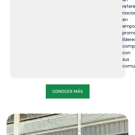
refer
nacio
en
empo
prom
lídere
comp
con
sus
comun
CONOCER MÁS