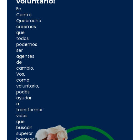
voluntario!
En
Centro
Quebracho
creemos
que
todos
podemos
ser
agentes
de
cambio.
Vos,
como
voluntario,
podés
ayudar
a
transformar
vidas
que
buscan
superar
barreras