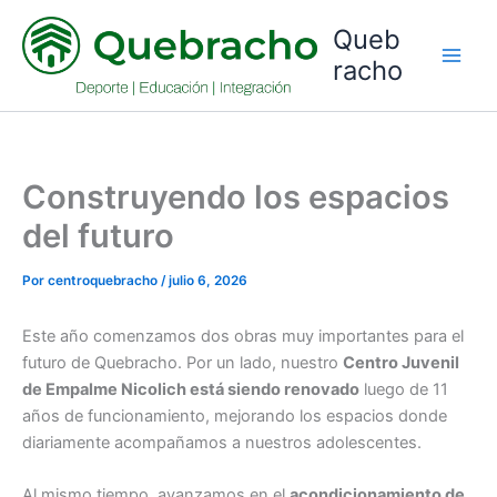
Ir
Queb
al
racho
contenido
Construyendo los espacios
del futuro
Por
centroquebracho
/
julio 6, 2026
Este año comenzamos dos obras muy importantes para el
futuro de Quebracho. Por un lado, nuestro
Centro Juvenil
de Empalme Nicolich está siendo renovado
luego de 11
años de funcionamiento, mejorando los espacios donde
diariamente acompañamos a nuestros adolescentes.
Al mismo tiempo, avanzamos en el
acondicionamiento de