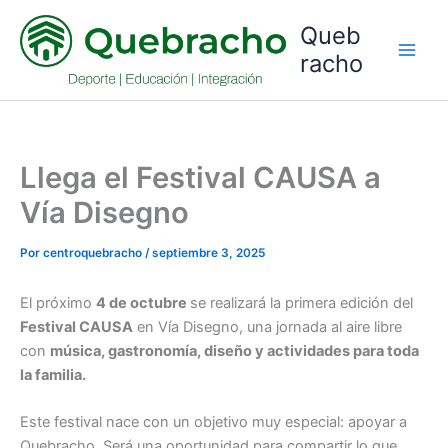
Ir
Queb
al
racho
contenido
Llega el Festival CAUSA a
Vía Disegno
Por
centroquebracho
/
septiembre 3, 2025
El próximo
4 de octubre
se realizará la primera edición del
Festival CAUSA
en Vía Disegno, una jornada al aire libre
con
música, gastronomía, diseño y actividades para toda
la familia.
Este festival nace con un objetivo muy especial: apoyar a
Quebracho. Será una oportunidad para compartir lo que