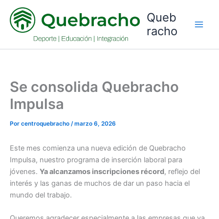
Ir
Queb
al
racho
contenido
Se consolida Quebracho
Impulsa
Por
centroquebracho
/
marzo 6, 2026
Este mes comienza una nueva edición de Quebracho
Impulsa, nuestro programa de inserción laboral para
jóvenes.
Ya alcanzamos inscripciones récord
, reflejo del
interés y las ganas de muchos de dar un paso hacia el
mundo del trabajo.
Queremos agradecer especialmente a las empresas que ya